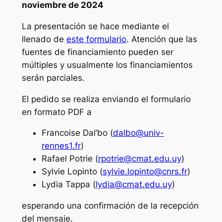
noviembre de 2024
La presentación se hace mediante el
llenado de
este formulario
. Atención que las
fuentes de financiamiento pueden ser
múltiples y usualmente los financiamientos
serán parciales.
El pedido se realiza enviando el formulario
en formato PDF a
Francoise Dal’bo (
dalbo@univ-
rennes1.fr
)
Rafael Potrie (
rpotrie@cmat.edu.uy
)
Sylvie Lopinto (
sylvie.lopinto@cnrs.fr
)
Lydia Tappa (
lydia@cmat.edu.uy
)
esperando una confirmación de la recepción
del mensaje.